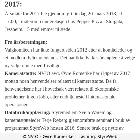
2017:
Årsmøte for 2017 ble gjennomført tirsdag 20. mars 2018, kl.
17.00, i møterom i underetasjen hos Peppes Pizza i Storgata,
Jessheim. 15 medlemmer til stede.
Fra årsberetningen:
Valgkomiteen har ikke fungert siden 2012 etter at komiteleder og
et medlem flyttet utenlands. Det har ikke lykkes årsmøtene å velge
ny valgkomite med frivillige.
Kameratstøtte:
NVIO avd. Øvre Romerike har i løpet av 2017
mottatt noen henvendelser relatert til kameratstøtte. De få
henvendelsene har i hovedsak vært relatert til økonomiske
problemer, ingen jobb, etter endt tjeneste i internasjonale
operasjoner.
Databruk/opplæring:
Styremedlem Svein Warem og
kameratstøtteleder Terje Røberg gjennomførte seminar i bruk av
programmet StyreWeb høsten 2016. Senere bruk og nytte av
StyreWeb har så langt ikke stått til lovnader og forventninger. Rett
© NVIO - Øvre Romerike | Løsning:
StyreWeb