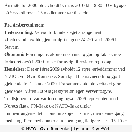
Årsmøte for 2009 ble avholdt 9. mars 2010 kl. 18.30 i UV-bygget
på Sessvollmoen. 15 medlemmer var til stede.
Fra årsberetningen:
Ledersamling:
Veteranforbundets eget arrangement
«Ledersamling» ble gjennomført dagene 24.-26. april 2009 i
Stavern.
Økonomi:
Foreningens økonomi er rimelig god og faktisk noe
forbedret også i 2009. Viser for øvrig til revidert regnskap.
Hendelser:
Det er i året 2009 avholdt 12 styre-/arbeidsmøter ved
NVIO avd. Øvre Romerike. Som kjent ble navneendring gjort
gjeldende fra 1. januar 2009. Fra samme dato ble vedtaket gjort
gjeldende. Våren 2009 laget styret sin egen vervebrosjyre.
Tradisjonen tro var vår forening også i 2009 representert med
Norges flagg, FN-flagg og NATO-flagg under
minnearrangementet i Trandumskogen 17. mai, men denne gang
med langt flere medlemmer enn noen gang tidligere – ca. 15. Etter
minnearrangementet ble våre medlemmer invitert til brunsj på
© NVIO - Øvre Romerike | Løsning:
StyreWeb