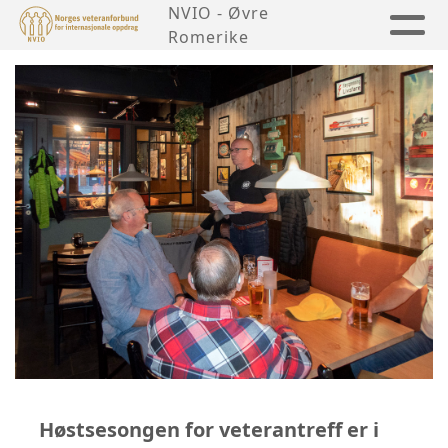
NVIO - Øvre
Romerike
Høstsesongen for veterantreff er i