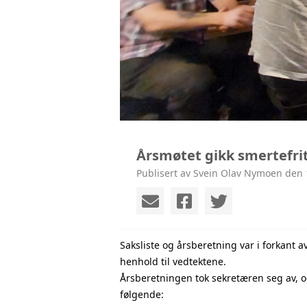
Årsmøtet gikk smertefri
Publisert av Svein Olav Nymoen den 
Saksliste og årsberetning var i forkant 
henhold til vedtektene.
Årsberetningen tok sekretæren seg av, 
følgende: