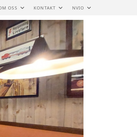
OM OSS
KONTAKT
NVIO
NVIO - ØVRE ROMERIKE
KONTAKT
BLI MEDLEM
STYRET
TIL HOVEDSIDEN